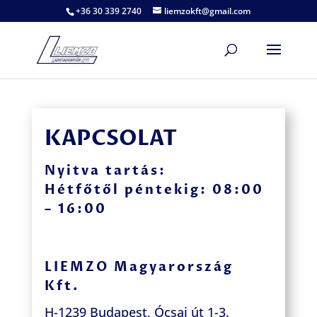
+36 30 339 2740
liemzokft@gmail.com
KAPCSOLAT
Nyitva tartás:
Hétfőtől péntekig: 08:00
– 16:00
LIEMZO Magyarország
Kft.
H-1239 Budapest, Ócsai út 1-3.