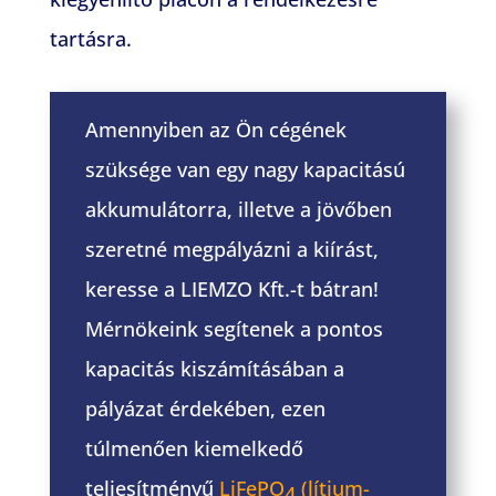
tartásra.
Amennyiben az Ön cégének
szüksége van egy nagy kapacitású
akkumulátorra, illetve a jövőben
szeretné megpályázni a kiírást,
keresse a LIEMZO Kft.-t bátran!
Mérnökeink segítenek a pontos
kapacitás kiszámításában a
pályázat érdekében, ezen
túlmenően kiemelkedő
teljesítményű
LiFePO
(lítium-
4