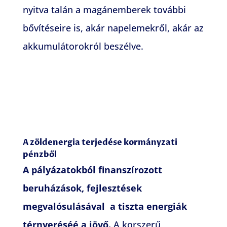
nyitva talán a magánemberek további
bővítéseire is, akár napelemekről, akár az
akkumulátorokról beszélve.
A zöldenergia terjedése kormányzati
pénzből
A pályázatokból finanszírozott
beruházások, fejlesztések
megvalósulásával a tiszta energiák
térnyeréséé a jövő.
A korszerű