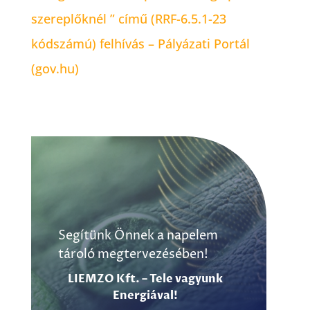
szereplőknél ” című (RRF-6.5.1-23
kódszámú) felhívás – Pályázati Portál
(gov.hu)
Segítünk Önnek a napelem
tároló megtervezésében!
LIEMZO Kft. – Tele vagyunk
Energiával!