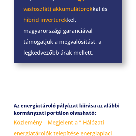
vasfoszfát) akkumulátorok
kal és
hibrid inverterek
kel,
magyarországi garanciával
támogatjuk a megvalósítást, a
legkedvezőbb árak mellett.
Az energiatároló pályázat kiírása az alábbi
kormányzati portálon olvasható:
Közlemény – Megjelent a ” Hálózati
energiatárolók telepítése energiapiaci