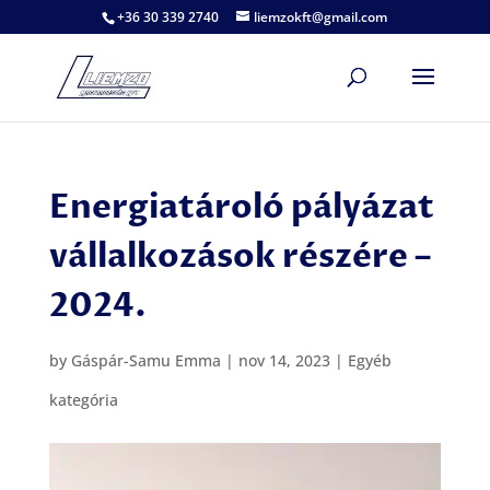
+36 30 339 2740
liemzokft@gmail.com
Energiatároló pályázat
vállalkozások részére –
2024.
by
Gáspár-Samu Emma
|
nov 14, 2023
|
Egyéb
kategória