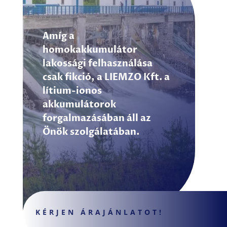
Amíg a
homokakkumulátor
lakossági felhasználása
csak fikció, a LIEMZO Kft. a
lítium-ionos
akkumulátorok
forgalmazásában áll az
Önök szolgálatában.
KÉRJEN ÁRAJÁNLATOT!