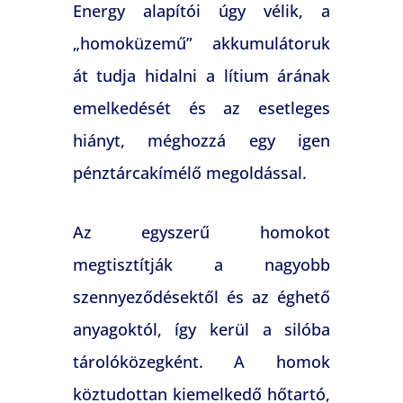
Energy alapítói úgy vélik, a
„homoküzemű” akkumulátoruk
át tudja hidalni a lítium árának
emelkedését és az esetleges
hiányt, méghozzá egy igen
pénztárcakímélő megoldással.
Az egyszerű homokot
megtisztítják a nagyobb
szennyeződésektől és az éghető
anyagoktól, így kerül a silóba
tárolóközegként. A homok
köztudottan kiemelkedő hőtartó,