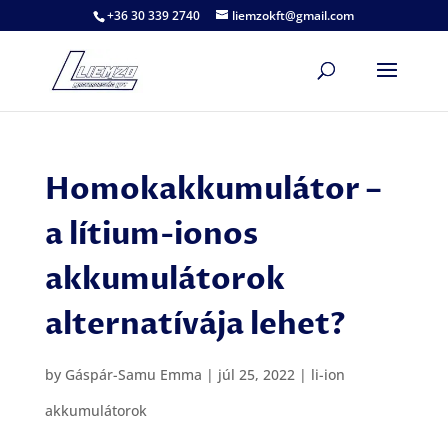
+36 30 339 2740
liemzokft@gmail.com
Homokakkumulátor –
a lítium-ionos
akkumulátorok
alternatívája lehet?
by
Gáspár-Samu Emma
|
júl 25, 2022
|
li-ion
akkumulátorok