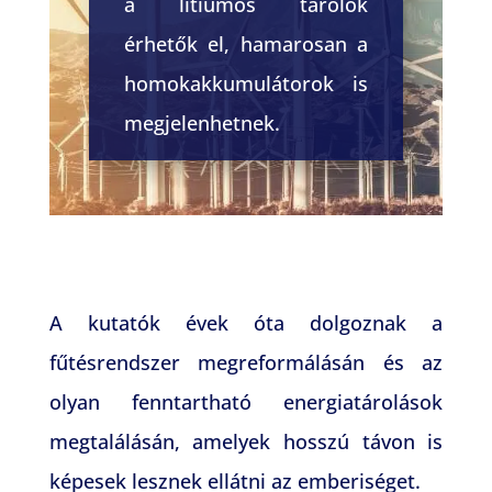
a lítiumos tárolók
érhetők el, hamarosan a
homokakkumulátorok is
megjelenhetnek.
A kutatók évek óta dolgoznak a
fűtésrendszer megreformálásán és az
olyan fenntartható energiatárolások
megtalálásán, amelyek hosszú távon is
képesek lesznek ellátni az emberiséget.